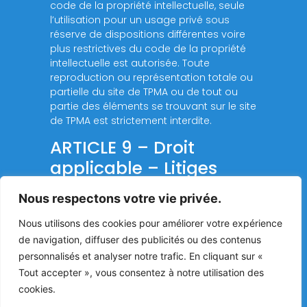
code de la propriété intellectuelle, seule
l’utilisation pour un usage privé sous
réserve de dispositions différentes voire
plus restrictives du code de la propriété
intellectuelle est autorisée. Toute
reproduction ou représentation totale ou
partielle du site de TPMA ou de tout ou
partie des éléments se trouvant sur le site
de TPMA est strictement interdite.
ARTICLE 9 – Droit
applicable – Litiges
Le présent contrat est soumis à la loi
Nous respectons votre vie privée.
française. La langue du présent contrat
Nous utilisons des cookies pour améliorer votre expérience
est la langue française. En cas de litige,
les tribunaux français seront seuls
de navigation, diffuser des publicités ou des contenus
compétents.
personnalisés et analyser notre trafic. En cliquant sur «
Tout accepter », vous consentez à notre utilisation des
cookies.