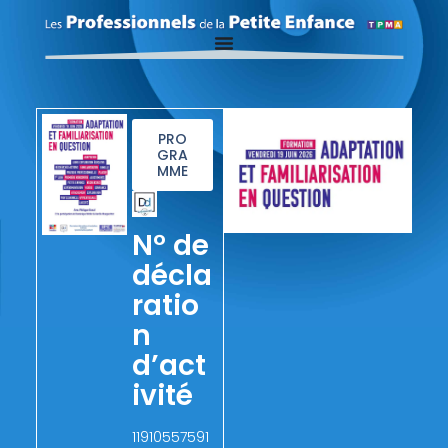
PRO
GRA
MME
N° de
décla
ratio
n
d’act
ivité
11910557591