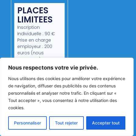
PLACES
LIMITEES
Inscription
individuelle : 90 €
Prise en charge
employeur : 200
euros (nous
contacter)
Nous respectons votre vie privée.
S'INSCRIRE
Nous utilisons des cookies pour améliorer votre expérience
de navigation, diffuser des publicités ou des contenus
personnalisés et analyser notre trafic. En cliquant sur «
Tout accepter », vous consentez à notre utilisation des
Copyright © TPMA 2025 Tous droits réservés.
Mentions légales
CGV
cookies.
Réalisation IPT
Personnaliser
Tout rejeter
Accepter tout