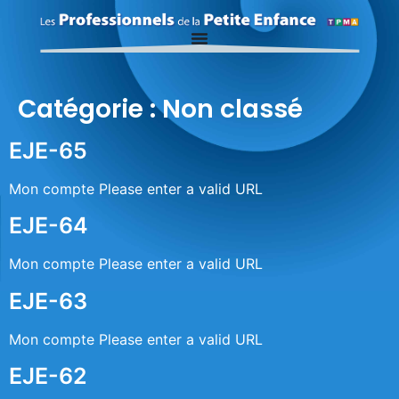
Catégorie :
Non classé
EJE-65
Mon compte Please enter a valid URL
EJE-64
Mon compte Please enter a valid URL
EJE-63
Mon compte Please enter a valid URL
EJE-62