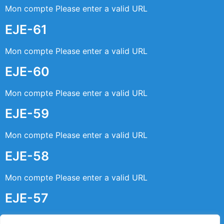
Mon compte Please enter a valid URL
EJE-61
Mon compte Please enter a valid URL
EJE-60
Mon compte Please enter a valid URL
EJE-59
Mon compte Please enter a valid URL
EJE-58
Mon compte Please enter a valid URL
EJE-57
Mon compte Please enter a valid URL